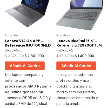
Portátiles
Portátiles
Lenovo V14 G6 ARP –
Lenovo IdeaPad 15.6″ –
Referencia 83UT000NLD
Referencia 82X700FTLM
Original
Current
Original
Current
Valorado
Valorado
$
2.825.900
$
2.801.000
$
1.516.900
$
1.490.000
en
en
price
price
price
price
0
0
was:
is:
was:
is:
de
de
Añadir Al Carrito
Añadir Al Carrito
5
5
$ 2.825.900.
$ 2.801.000.
$ 1.516.900.
$ 1.490.
Una laptop compacta y
Ideal para estudiantes,
potente con
profesionales y uso
procesador AMD Ryzen 7
cotidiano gracias a su
de última generación
rendimiento equilibrado,
, memoria DDR5 de 16 GB y
almacenamiento rápido y
pantalla FHD de 14″, ideal
pantalla amplia.