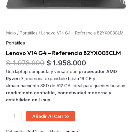
Inicio
/
Portátiles
/ Lenovo V14 G4 – Referencia 82YX003CLM
Portátiles
Lenovo V14 G4 – Referencia 82YX003CLM
Original
Current
$
1.978.900
$
1.958.000
price
price
Una laptop compacta y versátil con
procesador AMD
was:
is:
Ryzen 7
, memoria expandible hasta 16 GB y
$ 1.978.900.
$ 1.958.000.
almacenamiento SSD de 512 GB, ideal para quienes buscan
rendimiento confiable, conectividad moderna y
estabilidad en Linux
.
Lenovo
Añadir Al Carrito
V14
G4
Categoría:
Portátiles
Marca:
Lenovo