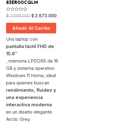
83ER00CQLM
Original
Current
Valorado
$
2.695.000
$
2.673.000
en
price
price
0
was:
is:
de
Añadir Al Carrito
5
$ 2.695.000.
$ 2.673.000.
Una laptop con
pantalla táctil FHD de
15.6″
, memoria LPDDR5 de 16
GB y sistema operativo
Windows 11 Home, ideal
para quienes buscan
rendimiento, fluidez y
una experiencia
interactiva moderna
en un diseño elegante
Arctic Grey.