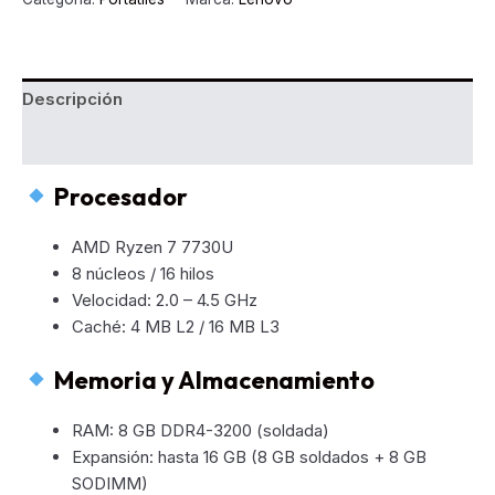
–
Referencia
82YX003CLM
cantidad
Descripción
Valoraciones (0)
Procesador
AMD Ryzen 7 7730U
8 núcleos / 16 hilos
Velocidad: 2.0 – 4.5 GHz
Caché: 4 MB L2 / 16 MB L3
Memoria y Almacenamiento
RAM: 8 GB DDR4-3200 (soldada)
Expansión: hasta 16 GB (8 GB soldados + 8 GB
SODIMM)