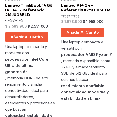
Lenovo ThinkBook 14 G8
Lenovo V14 G4 –
IAL 14″ – Referencia
Referencia 82YX003CLM
21SJ00BBLD
Original
Curren
Valorado
$
1.978.900
$
1.958.000
en
price
price
Original
Current
Valorado
$
2.583.900
$
2.551.000
0
en
was:
is:
price
price
de
Añadir Al Carrito
0
5
$ 1.978.900.
$ 1.958
was:
is:
de
Añadir Al Carrito
5
$ 2.583.900.
$ 2.551.000.
Una laptop compacta y
Una laptop compacta y
versátil con
moderna con
procesador AMD Ryzen 7
procesador Intel Core
, memoria expandible hasta
Ultra de última
16 GB y almacenamiento
generación
SSD de 512 GB, ideal para
, memoria DDR5 de alto
quienes buscan
rendimiento y amplia
rendimiento confiable,
conectividad, ideal para
conectividad moderna y
desarrolladores,
estabilidad en Linux
estudiantes y profesionales
.
que buscan
velocidad, estabilidad y