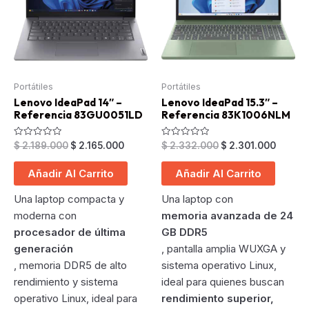
Portátiles
Portátiles
Lenovo IdeaPad 14″ –
Lenovo IdeaPad 15.3″ –
Referencia 83GU0051LD
Referencia 83K1006NLM
Original
Current
Original
Curren
Valorado
Valorado
$
2.189.000
$
2.165.000
$
2.332.000
$
2.301.000
en
en
price
price
price
price
0
0
was:
is:
was:
is:
de
de
Añadir Al Carrito
Añadir Al Carrito
5
5
$ 2.189.000.
$ 2.165.000.
$ 2.332.000.
$ 2.301
Una laptop compacta y
Una laptop con
moderna con
memoria avanzada de 24
procesador de última
GB DDR5
generación
, pantalla amplia WUXGA y
, memoria DDR5 de alto
sistema operativo Linux,
rendimiento y sistema
ideal para quienes buscan
operativo Linux, ideal para
rendimiento superior,