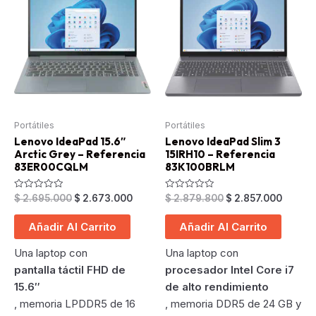
Portátiles
Portátiles
Lenovo IdeaPad 15.6″
Lenovo IdeaPad Slim 3
Arctic Grey – Referencia
15IRH10 – Referencia
83ER00CQLM
83K100BRLM
Original
Current
Original
Curren
Valorado
Valorado
$
2.695.000
$
2.673.000
$
2.879.800
$
2.857.000
en
en
price
price
price
price
0
0
was:
is:
was:
is:
de
de
Añadir Al Carrito
Añadir Al Carrito
5
5
$ 2.695.000.
$ 2.673.000.
$ 2.879.800.
$ 2.857
Una laptop con
Una laptop con
pantalla táctil FHD de
procesador Intel Core i7
15.6″
de alto rendimiento
, memoria LPDDR5 de 16
, memoria DDR5 de 24 GB y