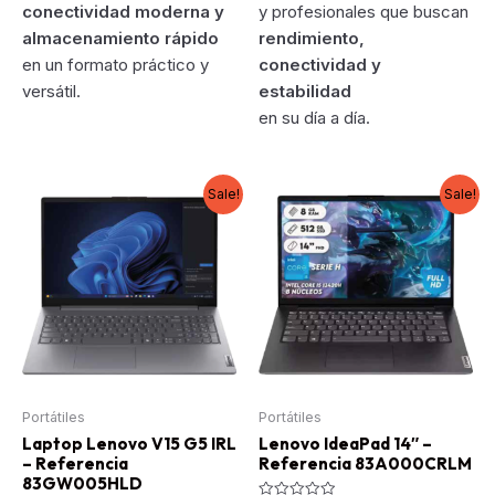
conectividad moderna y
y profesionales que buscan
almacenamiento rápido
rendimiento,
en un formato práctico y
conectividad y
versátil.
estabilidad
en su día a día.
Sale!
Sale!
Portátiles
Portátiles
Laptop Lenovo V15 G5 IRL
Lenovo IdeaPad 14″ –
– Referencia
Referencia 83A000CRLM
83GW005HLD