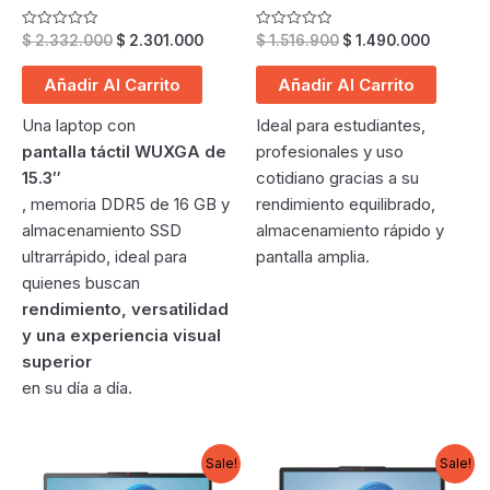
Original
Current
Original
Current
Valorado
Valorado
$
2.332.000
$
2.301.000
$
1.516.900
$
1.490.000
en
en
price
price
price
price
0
0
was:
is:
was:
is:
de
de
Añadir Al Carrito
Añadir Al Carrito
5
5
$ 2.332.000.
$ 2.301.000.
$ 1.516.900.
$ 1.490.
Una laptop con
Ideal para estudiantes,
pantalla táctil WUXGA de
profesionales y uso
15.3″
cotidiano gracias a su
, memoria DDR5 de 16 GB y
rendimiento equilibrado,
almacenamiento SSD
almacenamiento rápido y
ultrarrápido, ideal para
pantalla amplia.
quienes buscan
rendimiento, versatilidad
y una experiencia visual
superior
en su día a día.
Sale!
Sale!