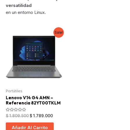
versatilidad
en un entorno Linux.
Sale!
Portátiles
Lenovo V14 G4 AMN –
Referencia 82YT00TKLM
Original
Current
Valorado
$
1.809.500
$
1.789.000
en
price
price
0
was:
is:
de
Añadir Al Carrito
5