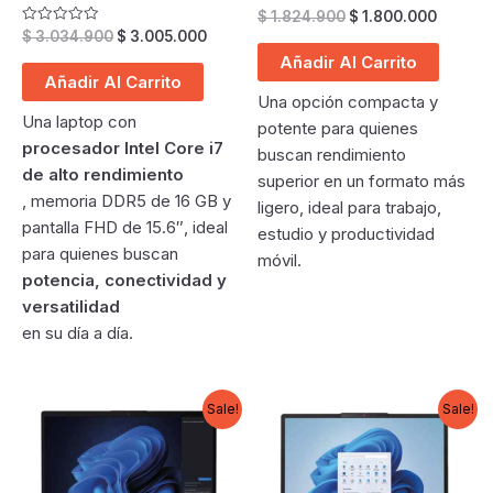
Original
Curren
Valorado
$
1.824.900
$
1.800.000
en
price
price
Original
Current
Valorado
$
3.034.900
$
3.005.000
0
en
was:
is:
price
price
de
Añadir Al Carrito
0
5
$ 1.824.900.
$ 1.800
was:
is:
de
Añadir Al Carrito
5
$ 3.034.900.
$ 3.005.000.
Una opción compacta y
Una laptop con
potente para quienes
procesador Intel Core i7
buscan rendimiento
de alto rendimiento
superior en un formato más
, memoria DDR5 de 16 GB y
ligero, ideal para trabajo,
pantalla FHD de 15.6″, ideal
estudio y productividad
para quienes buscan
móvil.
potencia, conectividad y
versatilidad
en su día a día.
Sale!
Sale!