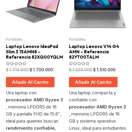
Portátiles
Portátiles
Laptop Lenovo IdeaPad
Laptop Lenovo V14 G4
Slim 3 15AMN8 –
AMN – Referencia
Referencia 82XQ00YQLM
82YT00TALM
Original
Current
Original
Current
Valorado
Valorado
$
1.714.900
$
1.700.000
$
1.529.000
$
1.510.000
en
en
price
price
price
price
0
0
was:
is:
was:
is:
de
de
Añadir Al Carrito
Añadir Al Carrito
5
5
$ 1.714.900.
$ 1.700.000.
$ 1.529.000.
$ 1.510.
Una laptop con
Una laptop compacta y
procesador AMD Ryzen 3
confiable con
, memoria LPDDR5 de 16
procesador AMD Ryzen 3
GB y pantalla FHD de 15.6″,
, memoria LPDDR5 de 16
ideal para quienes buscan
GB y sistema operativo
rendimiento confiable,
Linux, ideal para estudiantes