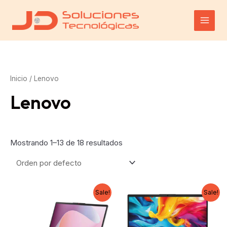
Ir
al
Main
contenido
Men
Inicio
/ Lenovo
Lenovo
Mostrando 1–13 de 18 resultados
Sale!
Sale!