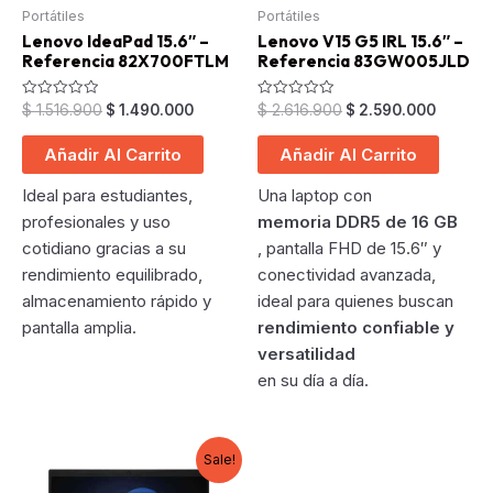
Portátiles
Portátiles
Lenovo IdeaPad 15.6″ –
Lenovo V15 G5 IRL 15.6″ –
Referencia 82X700FTLM
Referencia 83GW005JLD
Original
Current
Original
Curren
Valorado
Valorado
$
1.516.900
$
1.490.000
$
2.616.900
$
2.590.000
en
en
price
price
price
price
0
0
was:
is:
was:
is:
de
de
Añadir Al Carrito
Añadir Al Carrito
5
5
$ 1.516.900.
$ 1.490.000.
$ 2.616.900.
$ 2.590
Ideal para estudiantes,
Una laptop con
profesionales y uso
memoria DDR5 de 16 GB
cotidiano gracias a su
, pantalla FHD de 15.6″ y
rendimiento equilibrado,
conectividad avanzada,
almacenamiento rápido y
ideal para quienes buscan
pantalla amplia.
rendimiento confiable y
versatilidad
en su día a día.
Sale!