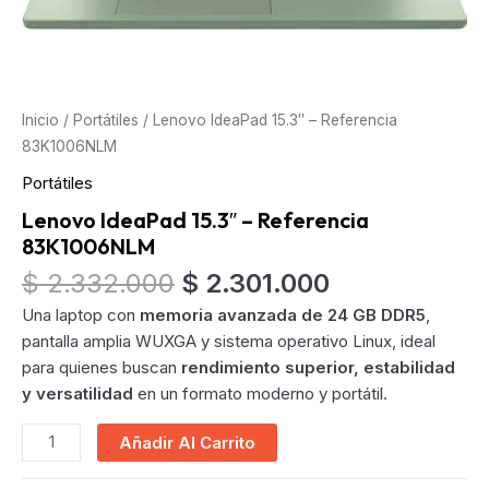
Inicio
/
Portátiles
/ Lenovo IdeaPad 15.3″ – Referencia
83K1006NLM
Portátiles
Lenovo IdeaPad 15.3″ – Referencia
83K1006NLM
Original
Current
$
2.332.000
$
2.301.000
price
price
Una laptop con
memoria avanzada de 24 GB DDR5
,
was:
is:
pantalla amplia WUXGA y sistema operativo Linux, ideal
$ 2.332.000.
$ 2.301.000.
para quienes buscan
rendimiento superior, estabilidad
y versatilidad
en un formato moderno y portátil.
Lenovo
Añadir Al Carrito
IdeaPad
15.3"