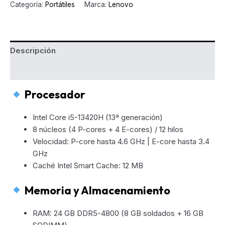
Categoría:
Portátiles
Marca:
Lenovo
–
Referencia
83K1006NLM
cantidad
Descripción
Valoraciones (0)
Procesador
Intel Core i5-13420H (13ª generación)
8 núcleos (4 P-cores + 4 E-cores) / 12 hilos
Velocidad: P-core hasta 4.6 GHz | E-core hasta 3.4
GHz
Caché Intel Smart Cache: 12 MB
Memoria y Almacenamiento
RAM: 24 GB DDR5-4800 (8 GB soldados + 16 GB