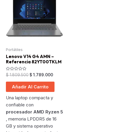
Portátiles
Lenovo V14 G4 AMN –
Referencia 82YT00TKLM
Original
Current
Valorado
$
1.809.500
$
1.789.000
en
price
price
0
was:
is:
de
Añadir Al Carrito
5
$ 1.809.500.
$ 1.789.000.
Una laptop compacta y
confiable con
procesador AMD Ryzen 5
, memoria LPDDR5 de 16
GB y sistema operativo