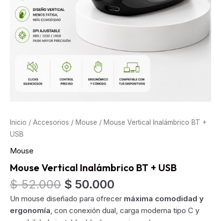
Inicio
/
Accesorios
/
Mouse
/ Mouse Vertical Inalámbrico BT +
USB
Mouse
Mouse Vertical Inalámbrico BT + USB
Original
Current
$
52.000
$
50.000
price
price
Un mouse diseñado para ofrecer
máxima comodidad y
was:
is:
ergonomía
, con conexión dual, carga moderna tipo C y
$ 52.000.
$ 50.000.