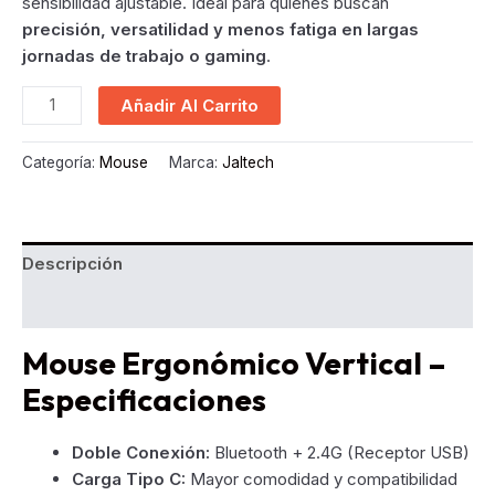
sensibilidad ajustable. Ideal para quienes buscan
precisión, versatilidad y menos fatiga en largas
jornadas de trabajo o gaming
.
Mouse
Añadir Al Carrito
Vertical
Inalámbrico
Categoría:
Mouse
Marca:
Jaltech
BT
+
USB
cantidad
Descripción
Valoraciones (0)
Mouse Ergonómico Vertical –
Especificaciones
Doble Conexión:
Bluetooth + 2.4G (Receptor USB)
Carga Tipo C:
Mayor comodidad y compatibilidad