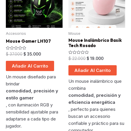
Accesorios
Mouse
Mouse Inalámbrico Basik
Mouse Gamer LH107
Tech Rosado
Original
Current
Valorado
$
37.000
$
35.000
en
Original
Current
Valorado
$
22.000
$
19.000
price
price
0
en
price
price
was:
is:
de
0
Añadir Al Carrito
5
was:
is:
$ 37.000.
$ 35.000.
de
Añadir Al Carrito
5
$ 22.000.
$ 19.000.
Un mouse diseñado para
Un mouse inalámbrico que
brindar
combina
comodidad, precisión y
comodidad, precisión y
estilo gamer
eficiencia energética
, con iluminación RGB y
, perfecto para quienes
sensibilidad ajustable para
buscan un accesorio
adaptarse a cada tipo de
confiable y práctico para su
jugador.
computador.