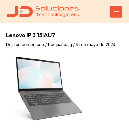
Ir
al
Main
contenido
Men
Lenovo IP 3 15IAU7
Deja un comentario
/ Por
juandajg
/
15 de mayo de 2024