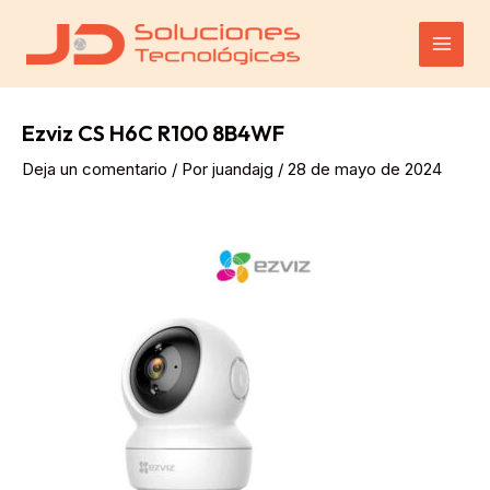
Ir
al
Main
contenido
Men
Ezviz CS H6C R100 8B4WF
Deja un comentario
/ Por
juandajg
/
28 de mayo de 2024